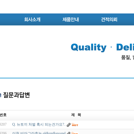
번호
제 목
9207
Q. 뉴토끼 처벌 혹시 되는건가요?..
9206
이천 비아그라효능 qldkrmfkgysmd