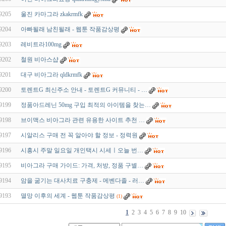
9205
울진 카마그라 zkakrmfk
9204
아빠될래 남친될래 - 웹툰 작품감상평
9203
레비트라100mg
9202
철원 비아스샵
9201
대구 비아그라 qldkrmfk
9200
토렌트G 최신주소 안내 - 토렌트G 커뮤니티 - …
9199
정품아드레닌 50mg 구입 최적의 아이템을 찾는…
9198
브이맥스 비아그라 관련 유용한 사이트 추천 …
9197
시알리스 구매 전 꼭 알아야 할 정보 - 정력원
9196
시흥시 주말 일요일 개인택시 시세ㅣ오늘 번…
9195
비아그라 구매 가이드: 가격, 처방, 정품 구별…
9194
암을 굶기는 대사치료 구충제 - 메벤다졸 - 러…
9193
멸망 이후의 세계 - 웹툰 작품감상평
(1)
1
2
3
4
5
6
7
8
9
10