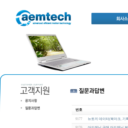
번호
9177
뉴토끼 데이터(북마크, 기
9176
아드레닌 구매 아드레닌 부