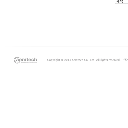
출
장
마
사
지
출
장
안
마
출
장
서
비
스
바
나
나
출
장