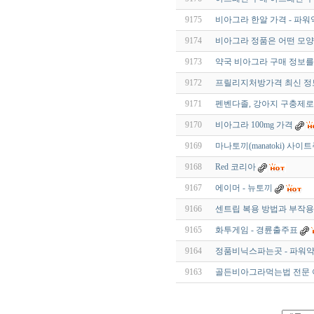
9175
비아그라 한알 가격 - 파워
9174
비아그라 정품은 어떤 모
9173
약국 비아그라 구매 정보를
9172
프릴리지처방가격 최신 정보
9171
펜벤다졸, 강아지 구충제로
9170
비아그라 100mg 가격
9169
마나토끼(manatoki) 사
9168
Red 코리아
9167
에이머 - 뉴토끼
9166
센트립 복용 방법과 부작용
9165
화투게임 - 경륜출주표
9164
정품비닉스파는곳 - 파워
9163
골든비아그라먹는법 전문 