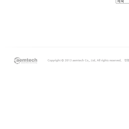
출
장
마
사
지
출
장
안
마
출
장
서
비
스
바
나
나
출
장