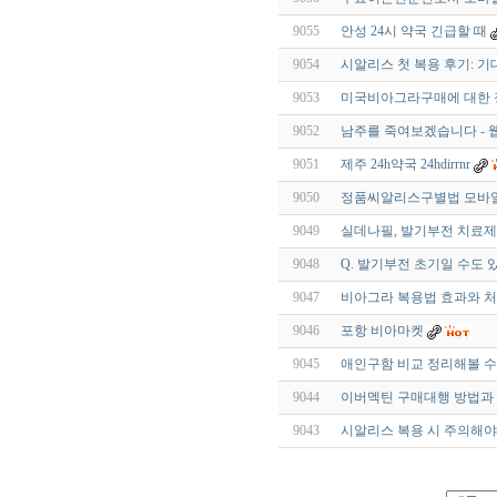
9055
안성 24시 약국 긴급할 때
9054
시알리스 첫 복용 후기: 
9053
미국비아그라구매에 대한 
9052
남주를 죽여보겠습니다 - 
9051
제주 24h약국 24hdirrnr
9050
정품씨알리스구별법 모바일 
9049
실데나필, 발기부전 치료제
9048
Q. 발기부전 초기일 수도 
9047
비아그라 복용법 효과와 
9046
포항 비아마켓
9045
애인구함 비교 정리해볼 수
9044
이버멕틴 구매대행 방법과
9043
시알리스 복용 시 주의해야 