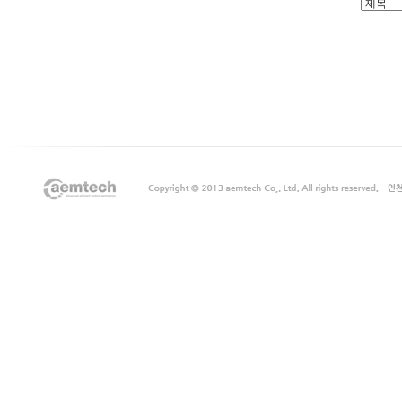
출
장
마
사
지
출
장
안
마
출
장
서
비
스
바
나
나
출
장