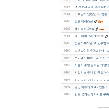
9205
Q. 뉴토끼 처벌 혹시 되는건
9204
아빠될래 남친될래 - 웹툰
9203
철원 비아스샵
9202
레비트라100mg
9201
대구 비아그라 qldkrmfk
9200
정품아드레닌 50mg 구입
9199
토렌트G 최신주소 안내 - 
9198
브이맥스 비아그라 관련 유
9197
시흥시 주말 일요일 개인
9196
시알리스 구매 전 꼭 알아야
9195
비아그라 구매 가이드: 가격
9194
멸망 이후의 세계 - 웹툰 
9193
암을 굶기는 대사치료 구충제