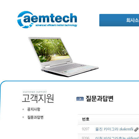
번호
9207
울진 카마그라 zkakrmfk
9206
이천 비아그라효능 qldkrmfk